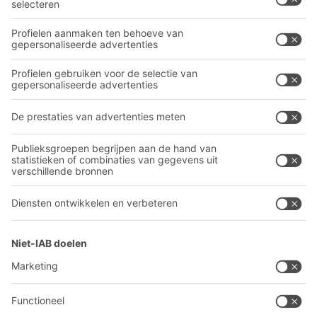
Industriële legbord stellingen
Downloaden
Transportsystemen
Contactformulier
Onze diensten
Bedrijf
Volg ons
Over BITO
Ons wereldwijde netwerk
Onze productie
A
BIT O
F
YOUR LIFE.
03 870 99 00