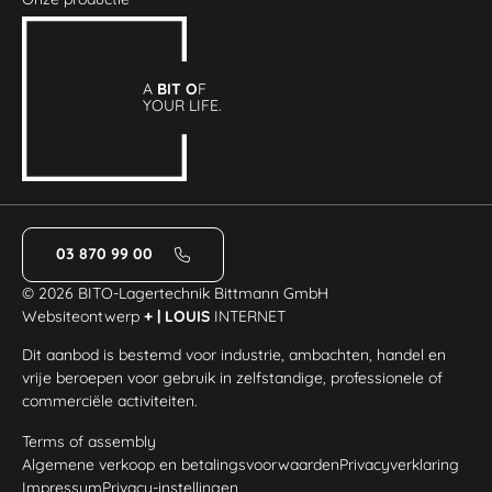
A
BIT O
F
YOUR LIFE.
03 870 99 00
© 2026 BITO-Lagertechnik Bittmann GmbH
Websiteontwerp
+ | LOUIS
INTERNET
Dit aanbod is bestemd voor industrie, ambachten, handel en
vrije beroepen voor gebruik in zelfstandige, professionele of
commerciële activiteiten.
Terms of assembly
Algemene verkoop en betalingsvoorwaarden
Privacyverklaring
Impressum
Privacy-instellingen