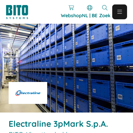
Webshop
NL | BE
Zoek
Electraline 3pMark S.p.A.