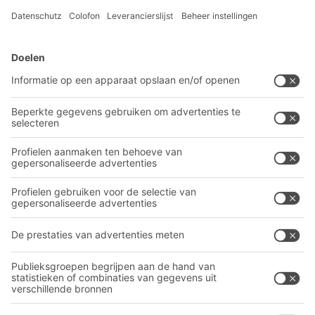
BITO-oplossingen
Advies & Service
Intralogistieke oplossingen
BITO PRODUCTCATALOGUS
Bakken en bakken
BITO PROJECTGIDS
Industriële legbord stellingen
Downloaden
Transportsystemen
Contactformulier
Onze diensten
Bedrijf
Volg ons
Over BITO
Ons wereldwijde netwerk
Onze productie
A
BIT O
F