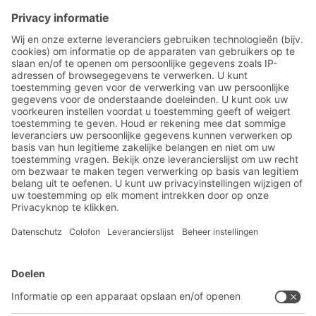
Meld u nu aan voor de BITO-
nieuwsbrief:
Magazijn- en logistiek
nieuws
Exclusieve kortingen
Innovaties
Inschrijven nieuwsbrief
BITO-oplossingen
Advies & Service
Intralogistieke oplossingen
BITO PRODUCTCATALOGUS