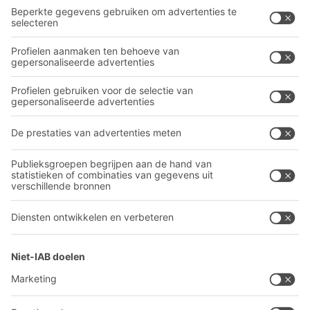
Bakken en bakken
BITO PROJECTGIDS
Industriële legbord stellingen
Downloaden
Transportsystemen
Contactformulier
Onze diensten
Bedrijf
Volg ons
Over BITO
Ons wereldwijde netwerk
Onze productie
A
BIT O
F
YOUR LIFE.