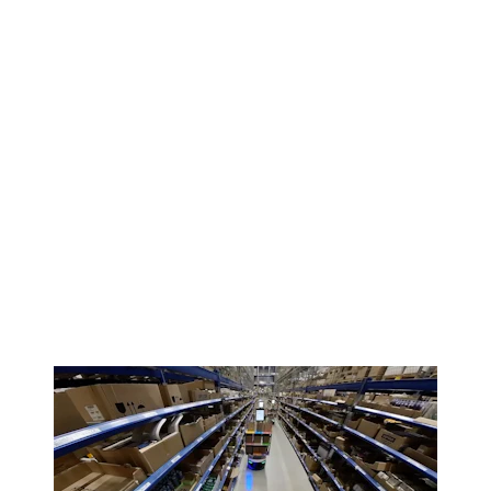
Flexibiliteit:
LocusBots™
bestaande
magazijninrichtingen
gemakkelijke schaalbaarheid