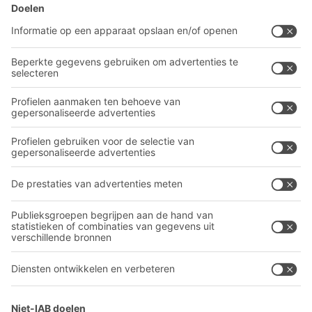
BITO-oplossingen
Advies & Service
Intralogistieke oplossingen
BITO PRODUCTCATALOGUS
Bakken en bakken
BITO PROJECTGIDS
Industriële legbord stellingen
Downloaden
Transportsystemen
Contactformulier
Onze diensten
Bedrijf
Volg ons
Over BITO
Ons wereldwijde netwerk
Onze productie
A
BIT O
F
YOUR LIFE.