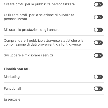
Azienda
Seguici
Chi siamo
La nostra rete globale
I nostri stabilimenti
Informazioni giuridiche e certificazioni
A
BIT O
F
YOUR LIFE.
011 9063242
© 2026 BITO-Lagertechnik Bittmann GmbH
Progettazione e realizzazione
+ | LOUIS
INTERNET