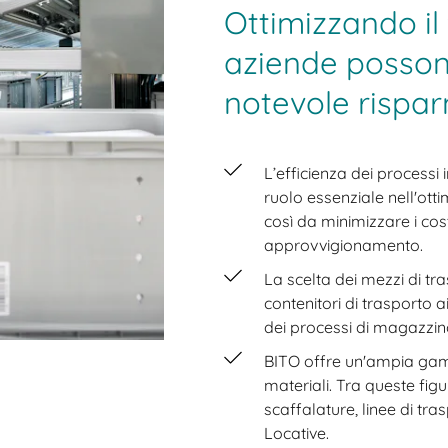
Ottimizzando il 
aziende posson
notevole rispar
L’efficienza dei processi i
ruolo essenziale nell'otti
così da minimizzare i cost
approvvigionamento.
La scelta dei mezzi di tr
contenitori di trasporto a
dei processi di magazzino
BITO offre un'ampia gamma
materiali. Tra queste figu
scaffalature, linee di tra
Locative.