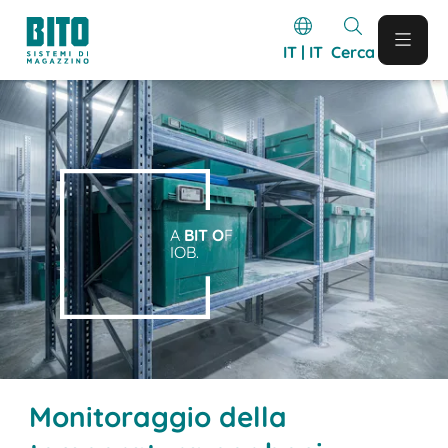
IT | IT
Cerca
A
BIT O
F
IOB.
Monitoraggio della