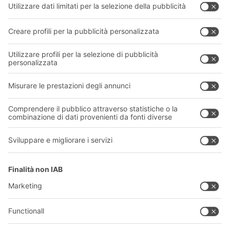
Sistemi di trasporto
I nostri servizi
Azienda
Seguici
Chi siamo
La nostra rete globale
I nostri stabilimenti
Informazioni giuridiche e certificazioni
A
BIT O
F
YOUR LIFE.
011 9063242