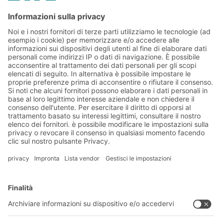
Friendly Captcha
Invia
*
= Richiesto
Soluzioni BITO
Consulenza e servizi
Soluzioni di intralogistica
CATALOGO PRODOTTI BITO
Cassette e contenitori
Download
Sistemi di scaffalature
Modulo di contatto