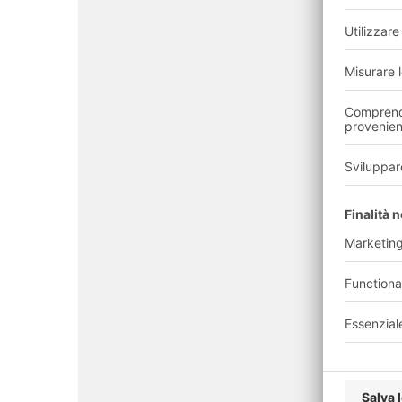
Ampia gamma di oppo
Piano pensionistico