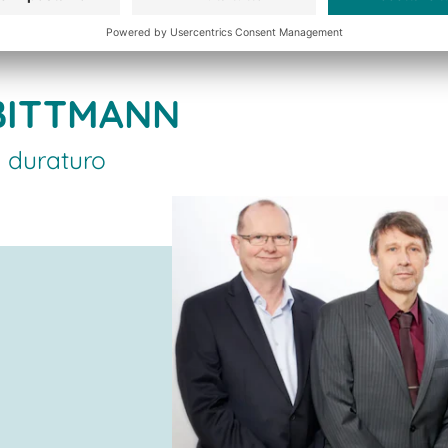
 BITTMANN
o duraturo