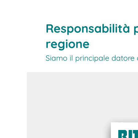
Per saperne di più su BITO com
lavoro
Responsabilità p
regione
Siamo il principale datore 