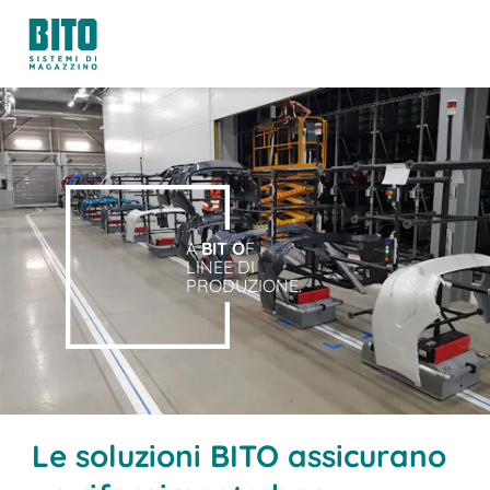
A
BIT O
F
LINEE DI
PRODUZIONE.
Le soluzioni BITO assicurano