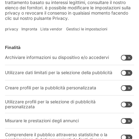
2019
60 anni di impegno: Fritz August
Bittmann -
Un visionario con
coraggio e spirito innovativo