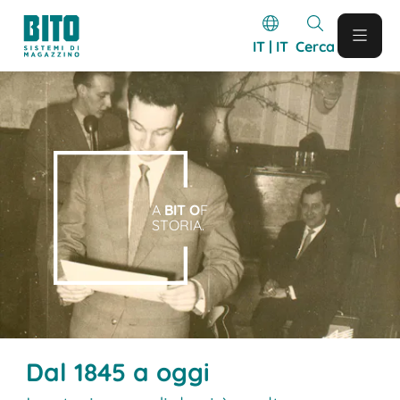
IT | IT
Cerca
A
BIT O
F
STORIA.
Dal 1845 a oggi