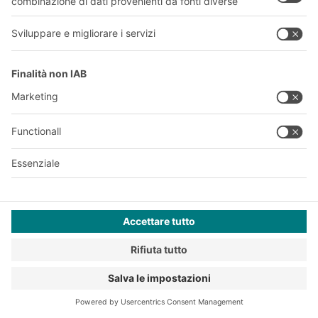
2019
I sistemi di stoccaggio multipiano
supportati da scaffalature BITO,
noti anche come pick tower (torri
di prelievo), tornano in auge.