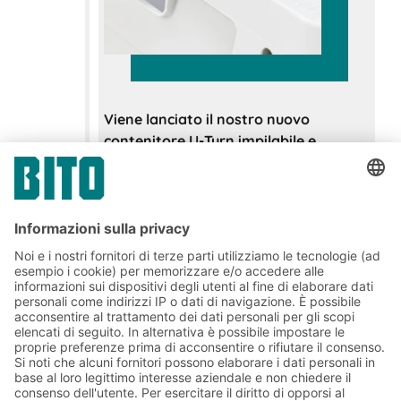
Viene lanciato il nostro nuovo
contenitore U-Turn impilabile e
annidabile
Un miracolo di leggerezza e spazio,
con il 20% di volume in più rispetto ai
contenitori impilabili e annidabili
analoghi.