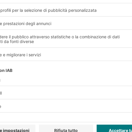
ttore del commercio all'
ri