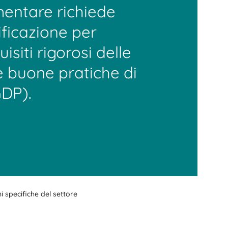
imentare richiede
ificazione per
isiti rigorosi delle
le buone pratiche di
GDP).
i specifiche del settore