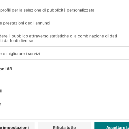
zati nel settore della log
e servizi
Azienda
Seguici
TI BITO
Chi siamo
La nostra rete globale
I nostri stabilimenti