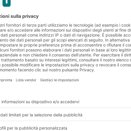
ei materiali
 garantisce
 effettuate
aggio e la movimentazione dei materiali.
Progetti dei clienti BITO