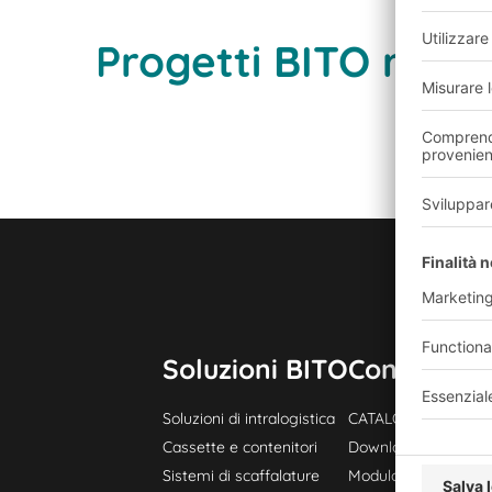
Progetti BITO realiz
Soluzioni BITO
Consulenza 
Soluzioni di intralogistica
CATALOGO PRODOT
Cassette e contenitori
Download
Sistemi di scaffalature
Modulo di contatto