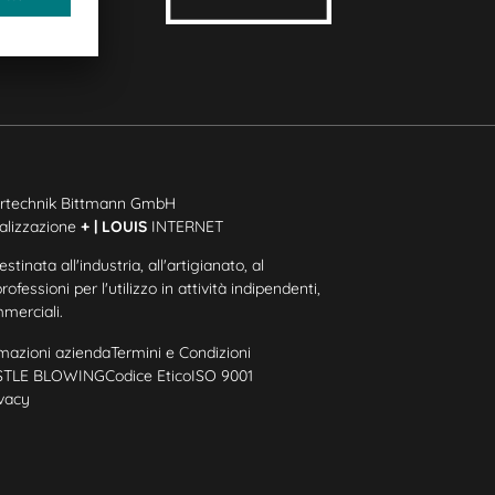
rtechnik Bittmann GmbH
alizzazione
+ | LOUIS
INTERNET
tinata all'industria, all'artigianato, al
fessioni per l'utilizzo in attività indipendenti,
mmerciali.
rmazioni azienda
Termini e Condizioni
ISTLE BLOWING
Codice Etico
ISO 9001
ivacy