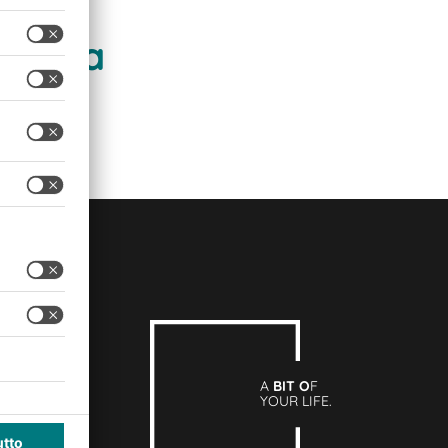
istica
A
BIT O
F
YOUR LIFE.