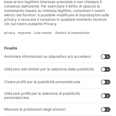
Soluzioni BITO
Consulenza e servizi
Soluzioni di intralogistica
CATALOGO PRODOTTI BITO
Cassette e contenitori
Download
Sistemi di scaffalature
Modulo di contatto
Sistemi di trasporto
I nostri servizi
Azienda
Seguici
Chi siamo
La nostra rete globale
I nostri stabilimenti
Informazioni giuridiche e certificazioni