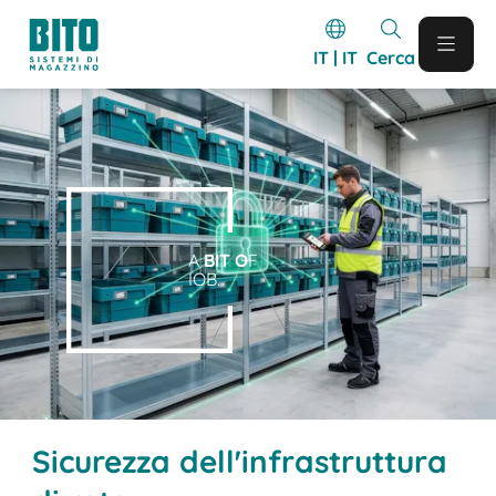
IT | IT
Cerca
A
BIT O
F
IOB.
Sicurezza dell'infrastruttura