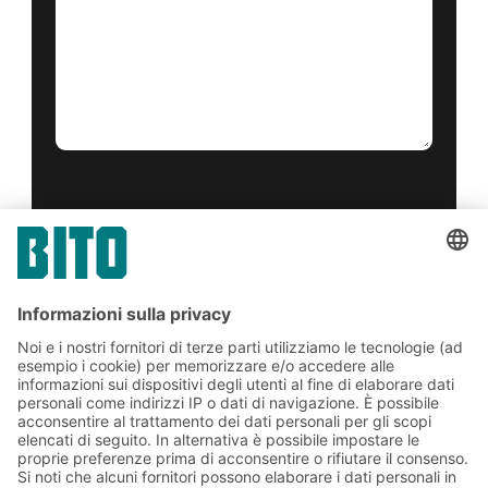
Sì, ho letto e accetto il
condizioni di servizio
.
*
Friendly Captcha
Invia
*
= Richiesto