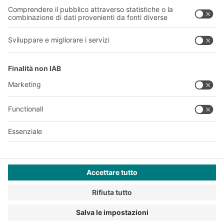
A
BIT O
F
YOUR LIFE.
011 9063242
© 2026 BITO-Lagertechnik Bittmann GmbH
Progettazione e realizzazione
+ | LOUIS
INTERNET
Questa offerta è destinata all'industria, all'artigianato, al
commercio e alle professioni per l'utilizzo in attività
indipendenti, professionali o commerciali.
Privacy Policy
Informazioni azienda
Termini e Condizioni
Modello 231 - WHISTLE BLOWING
Codice Etico
ISO 9001
Impostazioni di privacy