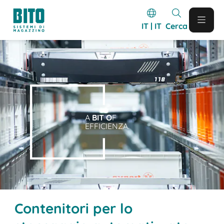
IT | IT
Cerca
A
BIT O
F
EFFICIENZA.
Contenitori per lo