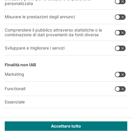
La nostra rete globale
I nostri stabilimenti
Informazioni giuridiche e certificazioni
A
BIT O
F
YOUR LIFE.
011 9063242
© 2026 BITO-Lagertechnik Bittmann GmbH
Progettazione e realizzazione
+ | LOUIS
INTERNET
Questa offerta è destinata all'industria, all'artigianato, al
commercio e alle professioni per l'utilizzo in attività
indipendenti, professionali o commerciali.