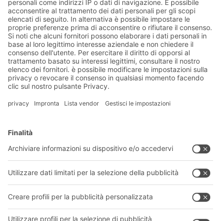
Invia
*
= Richiesto
Soluzioni BITO
Consulenza e servizi
Soluzioni di intralogistica
CATALOGO PRODOTTI BITO
Cassette e contenitori
Download
Sistemi di scaffalature
Modulo di contatto
Sistemi di trasporto
I nostri servizi
Azienda
Seguici
Chi siamo