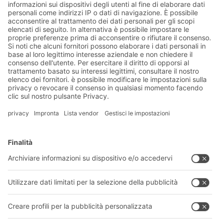
Invia
*
= Richiesto
Soluzioni BITO
Consulenza e servizi
Soluzioni di intralogistica
CATALOGO PRODOTTI BITO
Cassette e contenitori
Download
Sistemi di scaffalature
Modulo di contatto
Sistemi di trasporto
I nostri servizi
Azienda
Seguici