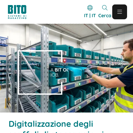
IT | IT
Cerca
A
BIT O
F
IOB.
Digitalizzazione degli