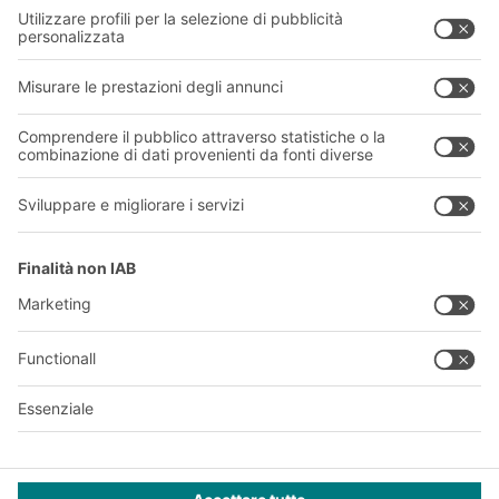
Chi siamo
La nostra rete globale
I nostri stabilimenti
Informazioni giuridiche e certificazioni
A
BIT O
F
YOUR LIFE.
011 9063242
© 2026 BITO-Lagertechnik Bittmann GmbH
Progettazione e realizzazione
+ | LOUIS
INTERNET
Questa offerta è destinata all'industria, all'artigianato, al
commercio e alle professioni per l'utilizzo in attività