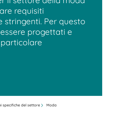
 il settore della moda
re requisiti
 stringenti. Per questo
essere progettati e
 particolare
i specifiche del settore
Moda