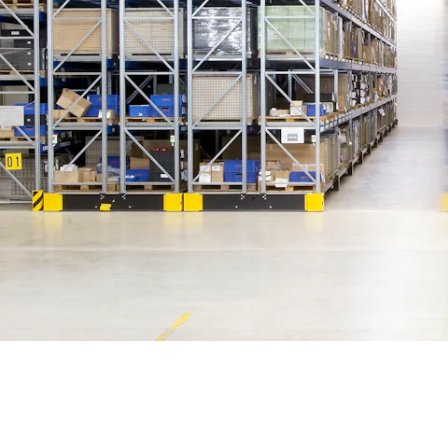
BIT O