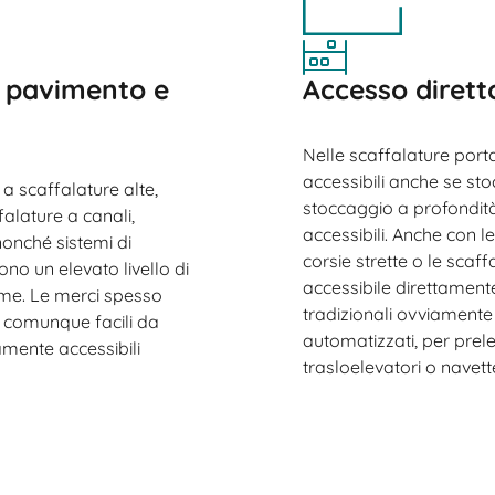
a pavimento e
Accesso diretto
Nelle scaffalature porta
accessibili anche se sto
a scaffalature alte,
stoccaggio a profondità 
falature a canali,
accessibili. Anche con l
nonché sistemi di
corsie strette o le scaffa
no un elevato livello di
accessibile direttament
ume. Le merci spesso
tradizionali ovviament
comunque facili da
automatizzati, per prele
amente accessibili
trasloelevatori o navet