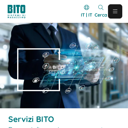
IT | IT
Cerca
A
BIT O
F
SERVIZI.
Servizi BITO