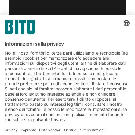
Sì, ho letto e accetto il
condizioni di servizio
.
*
Friendly Captcha
Invia
*
= Richiesto
Soluzioni BITO
Consulenza e servizi