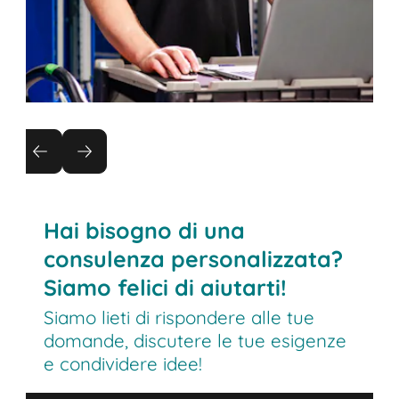
Ispezioni di sistemi di scaffalature
Vogliamo che siate al sicuro:
L'ispezione delle strutture di stoccaggio è
Hai bisogno di una
soggetta a requisiti rigorosi.
consulenza personalizzata?
Le ispezioni BITO vengono eseguite in
Siamo felici di aiutarti!
conformità a queste specifiche.
Siamo lieti di rispondere alle tue
Molti sistemi di scaffalature devono essere
domande, discutere le tue esigenze
controllati una volta all'anno.
e condividere idee!