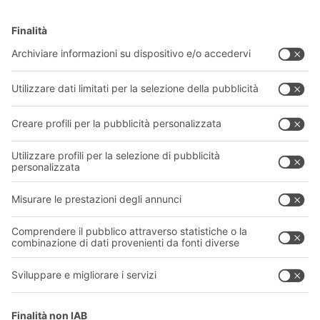
Soluzioni di intralogistica
CATALOGO PRODOTTI BITO
Cassette e contenitori
Download
Sistemi di scaffalature
Modulo di contatto
Sistemi di trasporto
I nostri servizi
Azienda
Seguici
Chi siamo
La nostra rete globale
I nostri stabilimenti
Informazioni giuridiche e certificazioni
A
BIT O
F
YOUR LIFE.