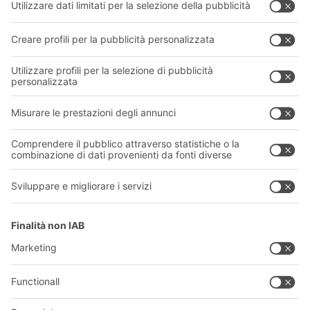
Sistemi di trasporto
I nostri servizi
Azienda
Seguici
Chi siamo
La nostra rete globale
I nostri stabilimenti
Informazioni giuridiche e certificazioni
A
BIT O
F
YOUR LIFE.
011 9063242
© 2026 BITO-Lagertechnik Bittmann GmbH