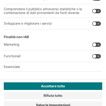
Informazioni giuridiche e certificazioni
A
BIT O
F
YOUR LIFE.
011 9063242
© 2026 BITO-Lagertechnik Bittmann GmbH
Progettazione e realizzazione
+ | LOUIS
INTERNET
Questa offerta è destinata all'industria, all'artigianato, al
commercio e alle professioni per l'utilizzo in attività
indipendenti, professionali o commerciali.
Privacy Policy
Informazioni azienda
Termini e Condizioni
Modello 231 - WHISTLE BLOWING
Codice Etico
ISO 9001