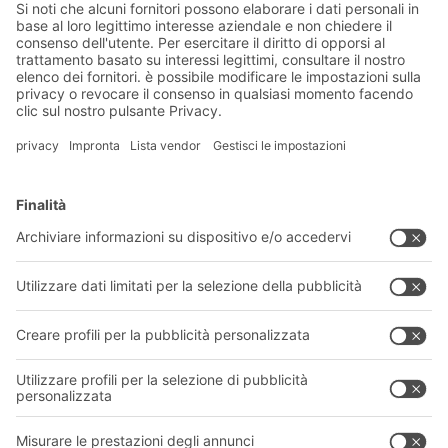
Soluzioni BITO
Consulenza e servizi
Soluzioni di intralogistica
CATALOGO PRODOTTI BITO
Cassette e contenitori
Download
Sistemi di scaffalature
Modulo di contatto
Sistemi di trasporto
I nostri servizi
Azienda
Seguici
Chi siamo
La nostra rete globale
I nostri stabilimenti