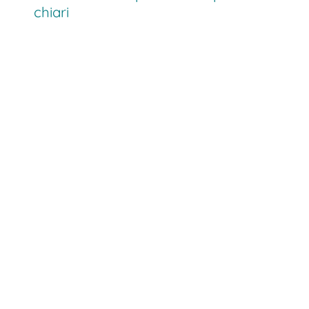
chiari
Flussi di lavoro più veloci
Tempi di ricerca e spostamento
sensibilmente ridotti