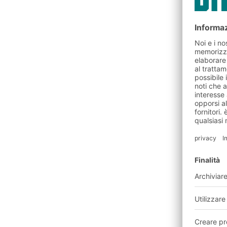
Testare il sistema dire
Valutare i benefici reali
automazione