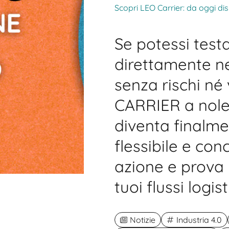
Scopri LEO Carrier: da oggi di
Se potessi test
direttamente n
senza rischi né
CARRIER a nole
diventa finalme
flessibile e con
azione e prova
tuoi flussi logisti
Notizie
Industria 4.0