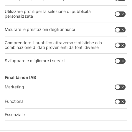
Chi siamo
La nostra rete globale
I nostri stabilimenti
Informazioni giuridiche e certificazioni
A
BIT O
F
YOUR LIFE.
011 9063242
© 2026 BITO-Lagertechnik Bittmann GmbH
Progettazione e realizzazione
+ | LOUIS
INTERNET
Questa offerta è destinata all'industria, all'artigianato, al