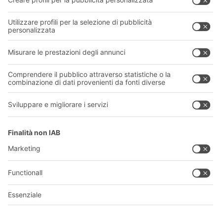
Chi siamo
La nostra rete globale
I nostri stabilimenti
Informazioni giuridiche e certificazioni
A
BIT O
F
YOUR LIFE.
011 9063242
© 2026 BITO-Lagertechnik Bittmann GmbH
Progettazione e realizzazione
+ | LOUIS
INTERNET
Questa offerta è destinata all'industria, all'artigianato, al