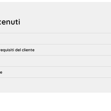
tenuti
requisiti del cliente
te