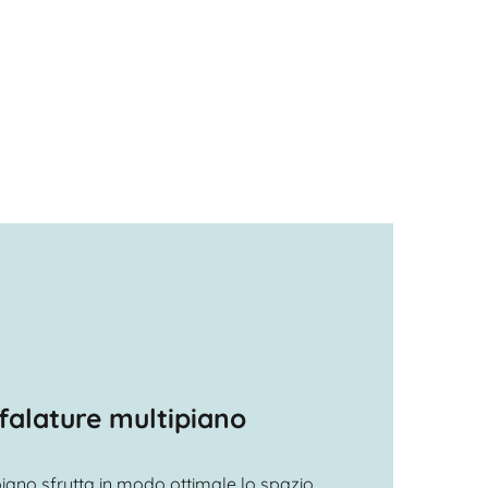
ffalature multipiano
piano sfrutta in modo ottimale lo spazio