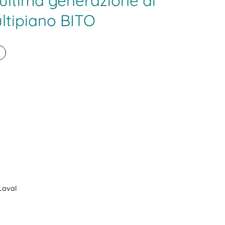
ultima generazione di
ltipiano BITO
a
Laval