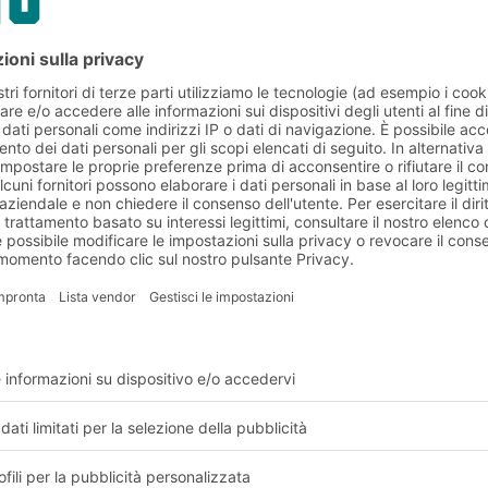
Scaffalature BITO in uso presso DeLaval
le e requisiti del cliente