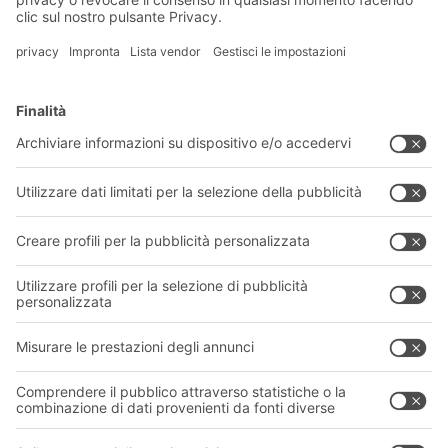
Soluzioni BITO
Consulenza e servizi
Soluzioni di intralogistica
CATALOGO PRODOTTI BITO
Cassette e contenitori
Download
Sistemi di scaffalature
Modulo di contatto
Sistemi di trasporto
I nostri servizi
Azienda
Seguici
Chi siamo
La nostra rete globale
I nostri stabilimenti
Informazioni giuridiche e certificazioni
A
BIT O
F