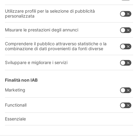
Chi siamo
La nostra rete globale
I nostri stabilimenti
Informazioni giuridiche e certificazioni
A
BIT O
F
YOUR LIFE.
011 9063242
© 2026 BITO-Lagertechnik Bittmann GmbH
Progettazione e realizzazione
+ | LOUIS
INTERNET
Questa offerta è destinata all'industria, all'artigianato, al