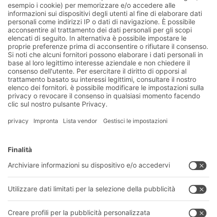
fattori di qualità.
Soluzioni BITO
Consulenza e servizi
Soluzioni di intralogistica
CATALOGO PRODOTTI BITO
Cassette e contenitori
Download
Sistemi di scaffalature
Modulo di contatto
Sistemi di trasporto
I nostri servizi
Azienda
Seguici