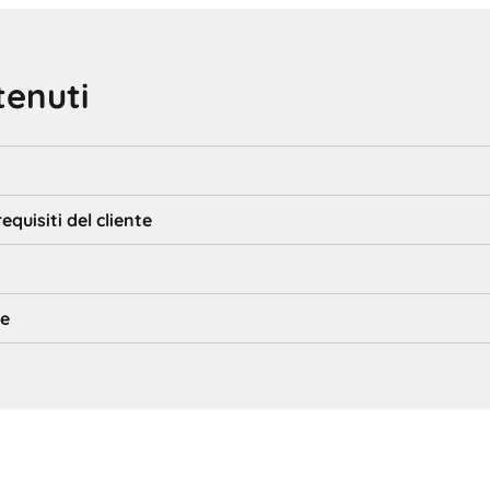
tenuti
requisiti del cliente
te