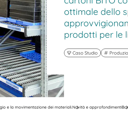
cartoni BITO co
ottimale dello 
approvvigionam
prodotti per le
Caso Studio
Produzio
aggio e la movimentazione dei materiali.
Novità e approfondimenti
Bo