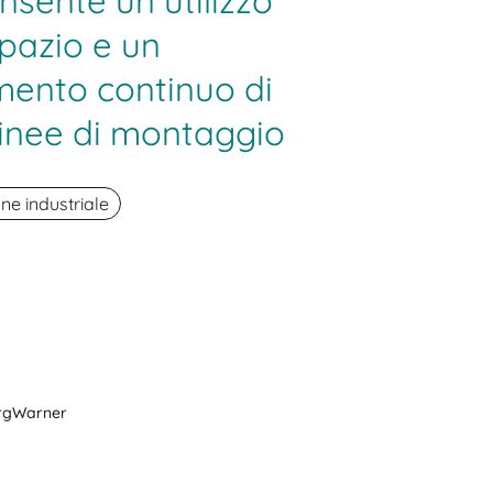
nsente un utilizzo
spazio e un
ento continuo di
 linee di montaggio
ne industriale
rgWarner