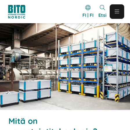
FI | FI
Etsi
Mitä on