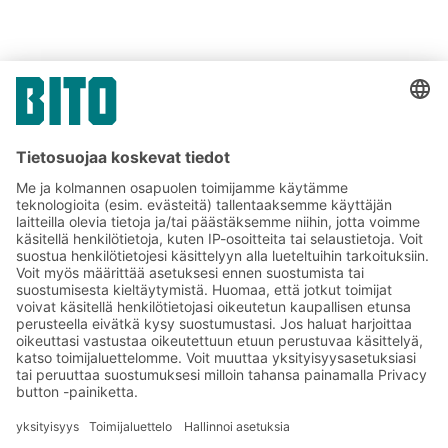
JAA NÄKYMÄ
Tilaa BITO-uutiskirjeemme:
Uutisia ja faktoja
varastologistiikan
maailmasta
Eksklusiiviset alennukset
Tuoteinnovaatiot
Tilaa uutiskirjeemme