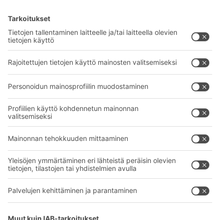
BITO-ratkaisut
Neuvonta & Palvelu
Intralogistiikan ratkaisut
BITO TUOTEKATALOGI
Laatikot ja säiliöt
BITO PROJEKTIOPAS
Hylly- ja varastointiratkaisut
Lataukset
Kuljetusjärjestelmät
Yhteydenottolomake
Palvelumme
Yritys
Follow us
Tietoa meistä
Kansainvälinen verkostomme
Tehtaamme
A
BIT O
F
YOUR LIFE.