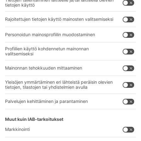
BITO-ratkaisut
Neuvonta & Palvelu
Intralogistiikan ratkaisut
BITO TUOTEKATALOGI
Laatikot ja säiliöt
BITO PROJEKTIOPAS
Hylly- ja varastointiratkaisut
Lataukset
Kuljetusjärjestelmät
Yhteydenottolomake
Palvelumme
Yritys
Follow us
Tietoa meistä
Kansainvälinen verkostomme
Tehtaamme
A
BIT O
F
YOUR LIFE.