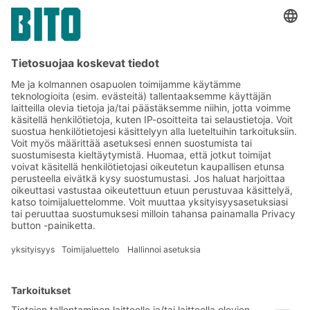
Tilaa BITO-uutiskirjeemme:
Uutisia ja faktoja
varastologistiikan
maailmasta
Eksklusiiviset alennukset
Tuoteinnovaatiot
Tilaa uutiskirjeemme