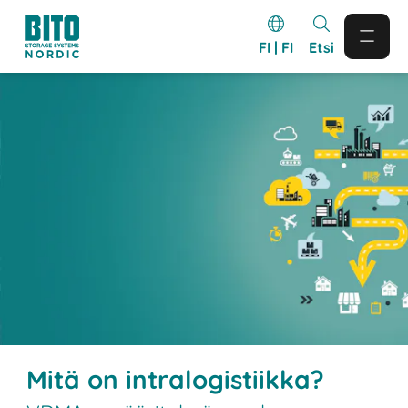
FI | FI
Etsi
Mitä on intralogistiikka?