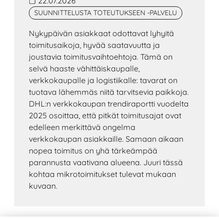
22.07.2026
SUUNNITTELUSTA TOTEUTUKSEEN -PALVELU
Nykypäivän asiakkaat odottavat lyhyitä
toimitusaikoja, hyvää saatavuutta ja
joustavia toimitusvaihtoehtoja. Tämä on
selvä haaste vähittäiskaupalle,
verkkokaupalle ja logistiikalle: tavarat on
tuotava lähemmäs niitä tarvitsevia paikkoja.
DHL:n verkkokaupan trendiraportti vuodelta
2025 osoittaa, että pitkät toimitusajat ovat
edelleen merkittävä ongelma
verkkokaupan asiakkaille. Samaan aikaan
nopea toimitus on yhä tärkeämpää
parannusta vaativana alueena. Juuri tässä
kohtaa mikrotoimitukset tulevat mukaan
kuvaan.