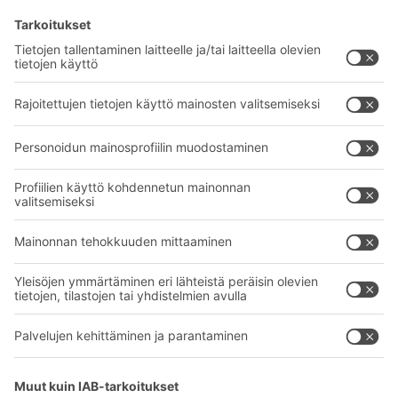
BITO-ratkaisut
Neuvonta & Palvelu
Intralogistiikan ratkaisut
BITO TUOTEKATALOGI
Laatikot ja säiliöt
BITO PROJEKTIOPAS
Hylly- ja varastointiratkaisut
Lataukset
Kuljetusjärjestelmät
Yhteydenottolomake
Palvelumme
Yritys
Follow us
Tietoa meistä
Kansainvälinen verkostomme
Tehtaamme
A
BIT O
F
YOUR LIFE.