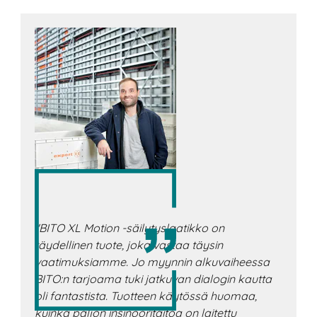
"BITO XL Motion -säilytyslaatikko on
täydellinen tuote, joka vastaa täysin
vaatimuksiamme. Jo myynnin alkuvaiheessa
BITO:n tarjoama tuki jatkuvan dialogin kautta
oli fantastista. Tuotteen käytössä huomaa,
kuinka paljon insinööritaitoa on laitettu