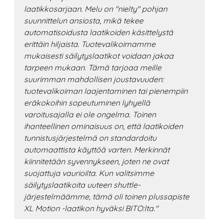
laatikkosarjaan. Melu on "nielty" pohjan
suunnittelun ansiosta, mikä tekee
automatisoidusta laatikoiden käsittelystä
erittäin hiljaista. Tuotevalikoimamme
mukaisesti säilytyslaatikot voidaan jakaa
tarpeen mukaan. Tämä tarjoaa meille
suurimman mahdollisen joustavuuden:
tuotevalikoiman laajentaminen tai pienempiin
eräkokoihin sopeutuminen lyhyellä
varoitusajalla ei ole ongelma. Toinen
ihanteellinen ominaisuus on, että laatikoiden
tunnistusjärjestelmä on standardoitu
automaattista käyttöä varten. Merkinnät
kiinnitetään syvennykseen, joten ne ovat
suojattuja vaurioilta. Kun valitsimme
säilytyslaatikoita uuteen shuttle-
järjestelmäämme, tämä oli toinen plussapiste
XL Motion -laatikon hyväksi BITO:lta."