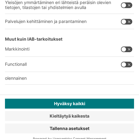
Tehtaamme
A
BIT O
F
YOUR LIFE.
+358 1 0324 6510
© 2026 BITO-Lagertechnik Bittmann GmbH
Suunnittelu ja toteutus
+ | LOUIS
INTERNET
Tarjous on tarkoitettu teollisuuden ja kaupan edustajille ja
ammatinharjoittajille ammatti- ja kaupalliseen käyttöön.
Yleiset myynti- ja toimitusehdot
Tietosuojaselvitys
Lakitiedot
Tietosuoja-asetukset