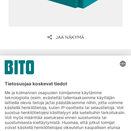
JAA NÄKYMÄ
Yritysviestintä ja media
Tilaa BITO-uutiskirjeemme:
Uutisia ja faktoja
varastologistiikan
maailmasta