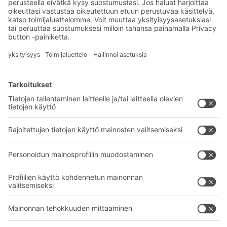
Eksklusiiviset alennukset
Tuoteinnovaatiot
Tilaa uutiskirjeemme
BITO-ratkaisut
Neuvonta & Palvelu
Intralogistiikan ratkaisut
BITO TUOTEKATALOGI
Laatikot ja säiliöt
BITO PROJEKTIOPAS
Hylly- ja varastointiratkaisut
Lataukset
Kuljetusjärjestelmät
Yhteydenottolomake
Palvelumme
Yritys
Follow us
Tietoa meistä
Kansainvälinen verkostomme