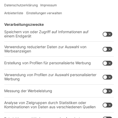
Lösungen
Beratung & Service
Intralogistiklösungen
Kontaktformular
Behältersysteme
Regalsysteme
Transportsysteme
Dienstleistungen
Unternehmen
Follow us
Über uns
Standorte weltweit
Produktionsstandorte
Karriere