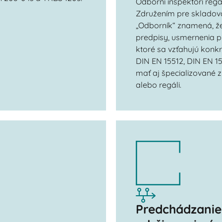
Odborní inšpektori regá
Združením pre skladova
„Odborník“ znamená, že
predpisy, usmernenia p
ktoré sa vzťahujú konkr
DIN EN 15512, DIN EN 1
mať aj špecializované 
alebo regáli.
Predchádzani