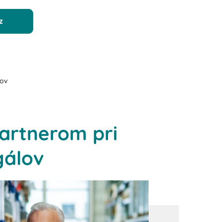
z
lov
partnerom pri
gálov