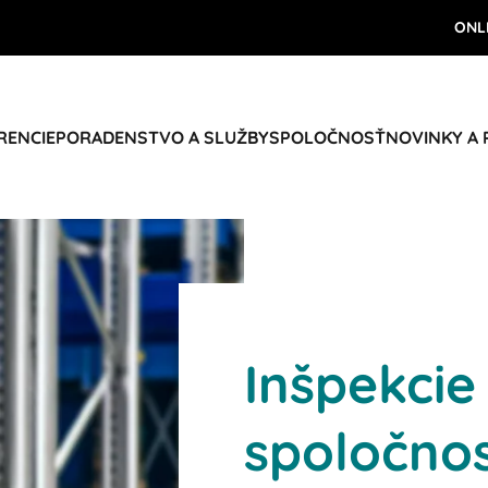
ONL
RENCIE
PORADENSTVO A SLUŽBY
SPOLOČNOSŤ
NOVINKY A
Inšpekcie
spoločno