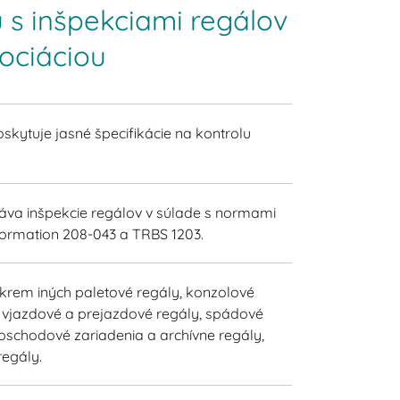
u s inšpekciami regálov
ociáciou
kytuje jasné špecifikácie na kontrolu
.
áva inšpekcie regálov v súlade s normami
formation 208-043 a TRBS 1203.
krem iných paletové regály, konzolové
, vjazdové a prejazdové regály, spádové
poschodové zariadenia a archívne regály,
regály.