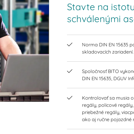
Stavte na istot
schválenými as
Norma DIN EN 15635 pos
skladovacích zariadení
Spoločnosť BITO vykon
DIN EN 15635, DGUV In
Kontrolovať sa musia o
regály, policové regály
priebežné regály, viac
ako aj ručne pojazdné 