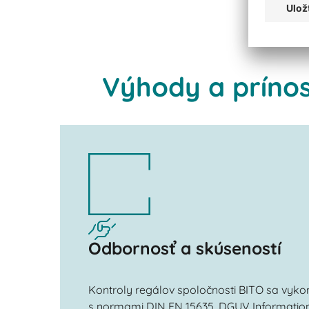
Výhody a prínos
Odbornosť a skúseností
Kontroly regálov spoločnosti BITO sa vyko
s normami DIN EN 15635, DGUV Information