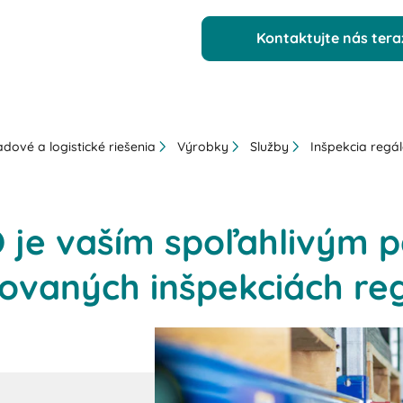
Kontaktujte nás tera
dové a logistické riešenia
Výrobky
Služby
Inšpekcia regá
 je vaším spoľahlivým 
vaných inšpekciách re