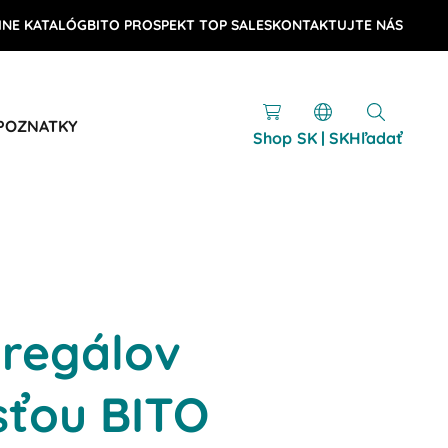
INE KATALÓG
BITO PROSPEKT TOP SALES
KONTAKTUJTE NÁS
 POZNATKY
Shop
SK | SK
Hľadať
 regálov
sťou BITO