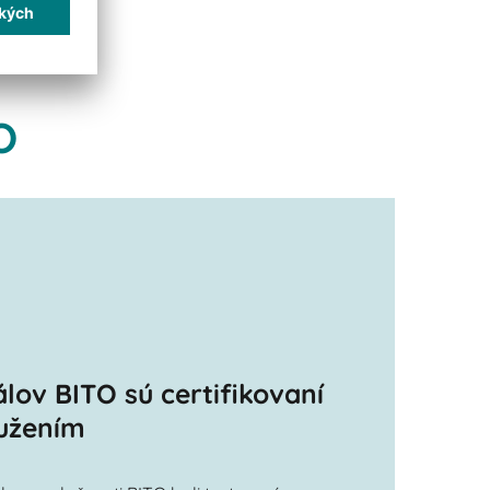
O
álov BITO sú certifikovaní
užením