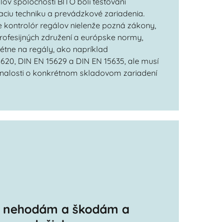
lov spoločnosti BITO boli testovaní
ciu techniku a prevádzkové zariadenia.
 kontrolór regálov nielenže pozná zákony,
rofesijných združení a európske normy,
étne na regály, ako napríklad
5620, DIN EN 15629 a DIN EN 15635, ale musí
znalosti o konkrétnom skladovom zariadení
e nehodám a škodám a