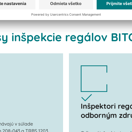
y inšpekcie regálov BIT
Inšpektori reg
odborným zdr
návajú v súlade
 208-043 a TRBS 1203.