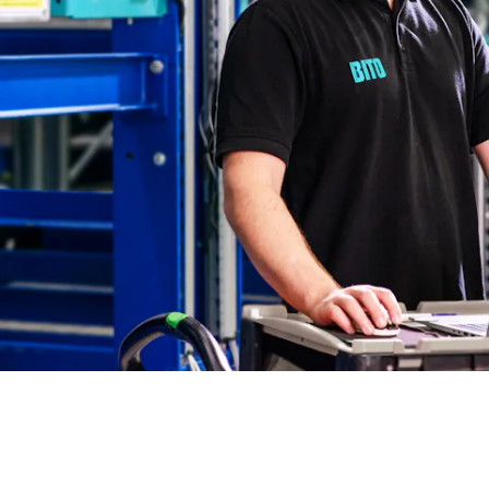
BIT O