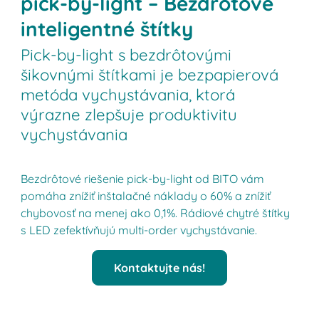
pick-by-light – Bezdrôtové
inteligentné štítky
Pick-by-light s bezdrôtovými
šikovnými štítkami je bezpapierová
metóda vychystávania, ktorá
výrazne zlepšuje produktivitu
vychystávania
Bezdrôtové riešenie pick-by-light od BITO vám
pomáha znížiť inštalačné náklady o 60% a znížiť
chybovosť na menej ako 0,1%. Rádiové chytré štítky
s LED zefektívňujú multi-order vychystávanie.
Kontaktujte nás!