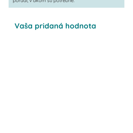
poradí, v akom sú potrebné.
Vaša pridaná hodnota