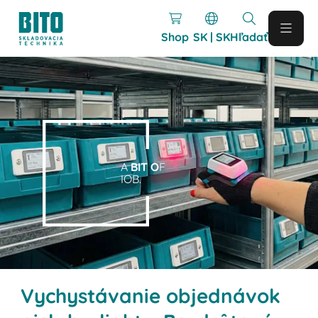
Shop
SK | SK
Hľadať
A
BIT O
F
IOB.
Vychystávanie objednávok