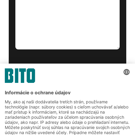
Áno, prečítal som si a súhlasím s
podmienkami poskytovania služieb
.
*
Friendly Captcha