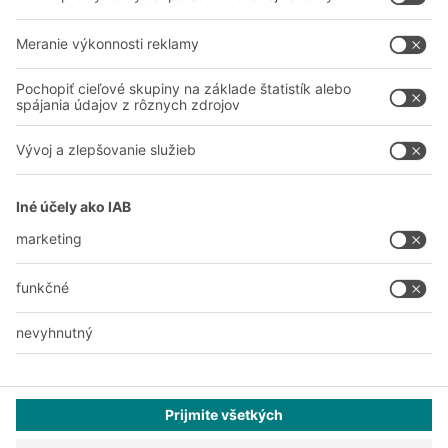
Zdieľať
A
BIT O
F
YOUR LIFE.
038 760 00 86
© 2026 BITO-Lagertechnik Bittmann GmbH
Dizajn & realizácia
+ | LOUIS
INTERNET
Táto ponuka je určená pre priemysel, remeslá, obchod a
profesie na použitie pri samostatnej, profesionálnej alebo
obchodnej činnosti.