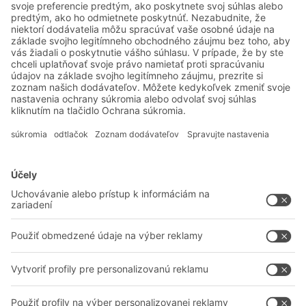
Odoslať
*
= Požadované
Systémové riešenia
Intralogistické riešenia
Prepravky a boxy
Regálové systémy
Dopravné systémy
Služby
Poradenstvo a služby
Spoločnosť
Profesionálne sklady
O nás
Na stiahnutie
BITO vo svete
Kontaktný formulár
Naše výrobné závody