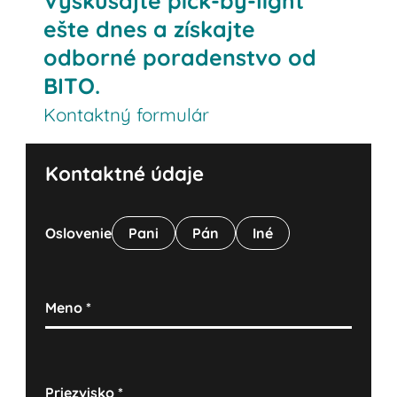
Vyskúšajte pick-by-light
ešte dnes a získajte
odborné poradenstvo od
BITO.
Kontaktný formulár
Kontaktné údaje
Oslovenie
Pani
Pán
Iné
Meno
*
Priezvisko
*