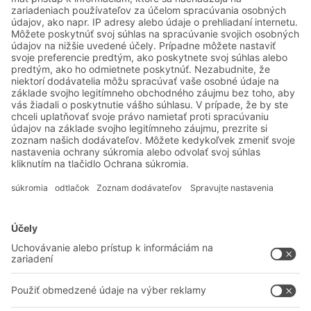
priemyselnej výroby
Systémové riešenia
Intralogistické riešenia
Prepravky a boxy
Regálové systémy
Dopravné systémy
Služby
Poradenstvo a služby
Spoločnosť
Profesionálne sklady
O nás
Na stiahnutie
BITO vo svete
Kontaktný formulár
Naše výrobné závody
Zdieľať