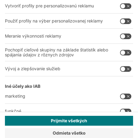
A
BIT O
F
YOUR LIFE.
038 760 00 86
© 2026 BITO-Lagertechnik Bittmann GmbH
Dizajn & realizácia
+ | LOUIS
INTERNET
Táto ponuka je určená pre priemysel, remeslá, obchod a
profesie na použitie pri samostatnej, profesionálnej alebo
obchodnej činnosti.
Všeobecné obchodné podmienky