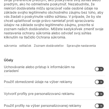
Odoslať
*
= Požadované
Systémové riešenia
Intralogistické riešenia
Prepravky a boxy
Regálové systémy
Dopravné systémy
Služby
Poradenstvo a služby
Spoločnosť
Profesionálne sklady
O nás
Na stiahnutie
BITO vo svete
Kontaktný formulár
Naše výrobné závody