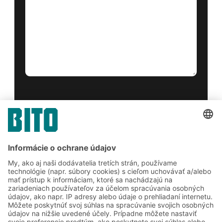
Áno, prečítal som si a súhlasím s
podmienkami poskytovania služieb
.
*
Friendly Captcha