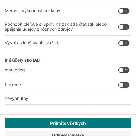
Zdieľať
A
BIT O
F
YOUR LIFE.
038 760 00 86
© 2026 BITO-Lagertechnik Bittmann GmbH
Dizajn & realizácia
+ | LOUIS
INTERNET
Táto ponuka je určená pre priemysel, remeslá, obchod a
profesie na použitie pri samostatnej, profesionálnej alebo
obchodnej činnosti.