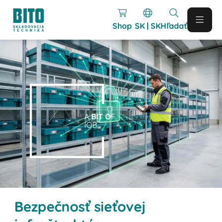
Shop
SK | SK
Hľadať
A
BIT O
F
IOB.
Bezpečnosť sieťovej