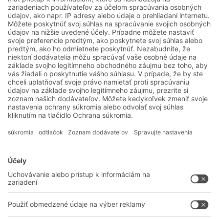
strojárstva
Systémové riešenia
Intralogistické riešenia
Prepravky a boxy
Regálové systémy
Dopravné systémy
Služby
Poradenstvo a služby
Spoločnosť
Profesionálne sklady
O nás
Na stiahnutie
BITO vo svete
Kontaktný formulár
Naše výrobné závody
Zdieľať