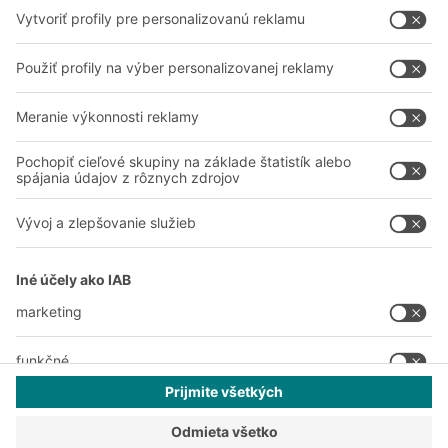
A
BIT O
F
YOUR LIFE.
038 760 00 86
© 2026 BITO-Lagertechnik Bittmann GmbH
Dizajn & realizácia
+ | LOUIS
INTERNET
Táto ponuka je určená pre priemysel, remeslá, obchod a
profesie na použitie pri samostatnej, profesionálnej alebo
obchodnej činnosti.
Všeobecné obchodné podmienky