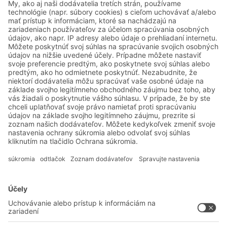
Friendly Captcha
Odoslať
*
= Požadované
Systémové riešenia
Intralogistické riešenia
Prepravky a boxy
Regálové systémy
Dopravné systémy
Služby