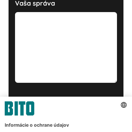
Vaša správa
Áno, prečítal som si a súhlasím s
podmienkami poskytovania služieb
.
*