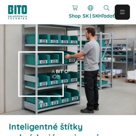
Shop
SK | SK
Hľadať
A
BIT O
F
IOB.
Inteligentné štítky