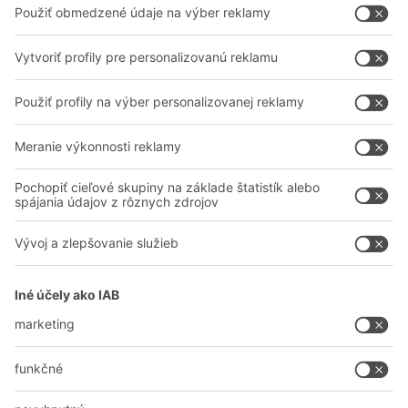
Poradenstvo a služby
Spoločnosť
Profesionálne sklady
O nás
Na stiahnutie
BITO vo svete
Kontaktný formulár
Naše výrobné závody
Zdieľať
A
BIT O
F
YOUR LIFE.
038 760 00 86
© 2026 BITO-Lagertechnik Bittmann GmbH