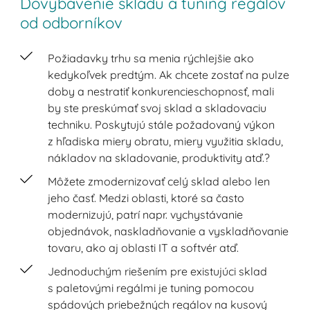
Dovybavenie skladu a tuning regálov
od odborníkov
Požiadavky trhu sa menia rýchlejšie ako
kedykoľvek predtým. Ak chcete zostať na pulze
doby a nestratiť konkurencieschopnosť, mali
by ste preskúmať svoj sklad a skladovaciu
techniku. Poskytujú stále požadovaný výkon
z hľadiska miery obratu, miery využitia skladu,
nákladov na skladovanie, produktivity atď.?
Môžete zmodernizovať celý sklad alebo len
jeho časť. Medzi oblasti, ktoré sa často
modernizujú, patrí napr. vychystávanie
objednávok, naskladňovanie a vyskladňovanie
tovaru, ako aj oblasti IT a softvér atď.
Jednoduchým riešením pre existujúci sklad
s paletovými regálmi je tuning pomocou
spádových priebežných regálov na kusový