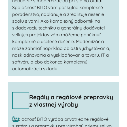
nebudete s modernizáciou príliš dlho otáľať.
Spoločnosť BITO vám poskytne komplexné
poradenstvo, naplánuje a zrealizuje riešenie
spolu s vami. Ako komplexný odborník na
skladovaciu techniku a generálny dodávateľ
veľkých projektov vám môžeme ponúknuť
komplexné a ucelené riešenie. Modernizácia
môže zahŕňať napríklad oblasti vychystávania,
naskladňovania a vyskladňovania tovaru, IT a
softvéru alebo dokonca komplexnú
automatizáciu skladu.
Regály a regálové prepravky
z vlastnej výroby
Spoločnosť BITO vyrába prvotriedne regálové
systémy a prepravky pre výrobný priemysel vo