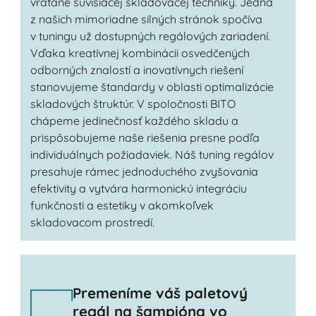
vrátane súvisiacej skladovacej techniky. Jedna
z našich mimoriadne silných stránok spočíva
v tuningu už dostupných regálových zariadení.
Vďaka kreatívnej kombinácii osvedčených
odborných znalostí a inovatívnych riešení
stanovujeme štandardy v oblasti optimalizácie
skladových štruktúr. V spoločnosti BITO
chápeme jedinečnosť každého skladu a
prispôsobujeme naše riešenia presne podľa
individuálnych požiadaviek. Náš tuning regálov
presahuje rámec jednoduchého zvyšovania
efektivity a vytvára harmonickú integráciu
funkčnosti a estetiky v akomkoľvek
skladovacom prostredí.
Premeníme váš paletový
regál na šampióna vo