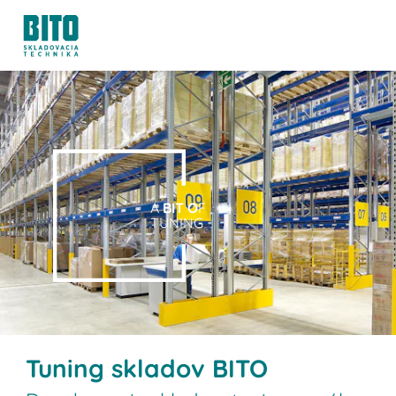
A
BIT O
F
TUNING
Tuning skladov BITO