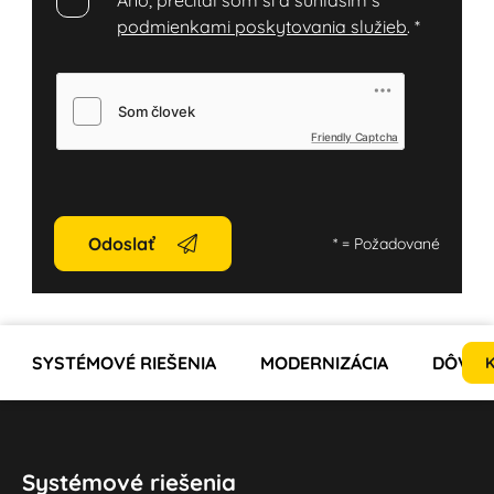
Áno, prečítal som si a súhlasím s
podmienkami poskytovania služieb
.
*
Friendly Captcha
Odoslať
*
= Požadované
SYSTÉMOVÉ RIEŠENIA
MODERNIZÁCIA
DÔVOD
K
Systémové riešenia