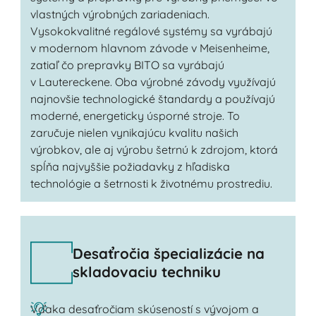
vlastných výrobných zariadeniach.
Vysokokvalitné regálové systémy sa vyrábajú
v modernom hlavnom závode v Meisenheime,
zatiaľ čo prepravky BITO sa vyrábajú
v Lautereckene. Oba výrobné závody využívajú
najnovšie technologické štandardy a používajú
moderné, energeticky úsporné stroje. To
zaručuje nielen vynikajúcu kvalitu našich
výrobkov, ale aj výrobu šetrnú k zdrojom, ktorá
spĺňa najvyššie požiadavky z hľadiska
technológie a šetrnosti k životnému prostrediu.
Desaťročia špecializácie na
skladovaciu techniku
Vďaka desaťročiam skúseností s vývojom a