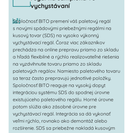
vychystávaní
Spoločnosť BITO premení váš paletový regál
s novými spádovými priebežnými regálmi na
kusový tovar (SDS) na vysoko výkonný
vychystávací regál. Čoraz viac zákazníkov
prechádza na online prepravu priamo zo skladu
a hľadá flexibilné a rýchlo realizovateľné riešenia
na vyzdvihnutie tovaru priamo zo skladu
paletových regálov. Namiesto paletového tovaru
sa teraz často prepravujú jednotlivé položky.
Spoločnosť BITO reaguje na vysoký dopyt
integráciou systému SDS do spodnej úrovne
existujúceho paletového regálu. Horné úrovne
potom slúžia ako zásobné úrovne pre
vychystávací regál. Integrácia sa dá vykonať
veľmi rýchlo, rovnako ako demontáž alebo
rozšírenie. SDS sa priebežne nakladá kusovým