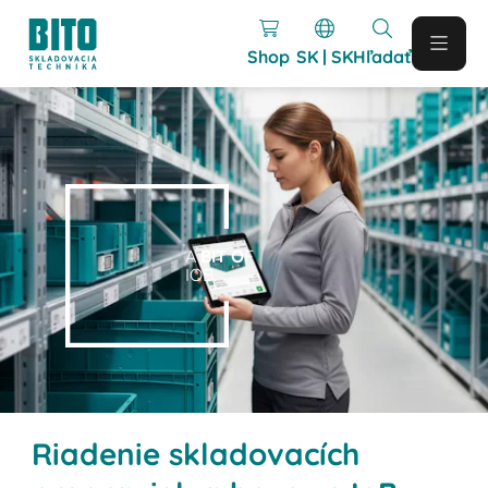
Shop
SK | SK
Hľadať
A
BIT O
F
IOB.
Riadenie skladovacích