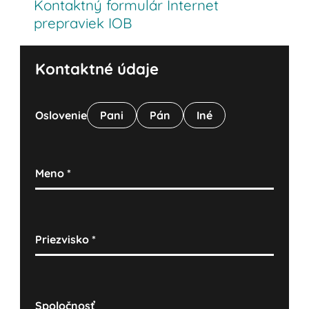
Kontaktný formulár Internet
prepraviek IOB
Kontaktné údaje
Oslovenie
Pani
Pán
Iné
Meno
*
Priezvisko
*
Spoločnosť