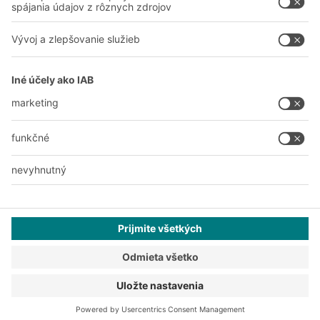
A
BIT O
F
YOUR LIFE.
038 760 00 86
© 2026 BITO-Lagertechnik Bittmann GmbH
Dizajn & realizácia
+ | LOUIS
INTERNET
Táto ponuka je určená pre priemysel, remeslá, obchod a
profesie na použitie pri samostatnej, profesionálnej alebo
obchodnej činnosti.
Všeobecné obchodné podmienky
Vyhlásenie o ochrane osobných údajov
Tlač
Ochrana osobných údajov
Nastavenia súkromia