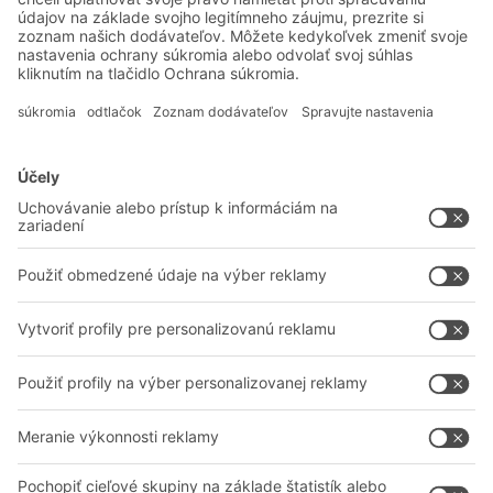
Systémové riešenia
Intralogistické riešenia
Prepravky a boxy
Regálové systémy
Dopravné systémy
Služby
Poradenstvo a služby
Spoločnosť
Profesionálne sklady
O nás
Na stiahnutie
BITO vo svete
Kontaktný formulár
Naše výrobné závody
Zdieľať