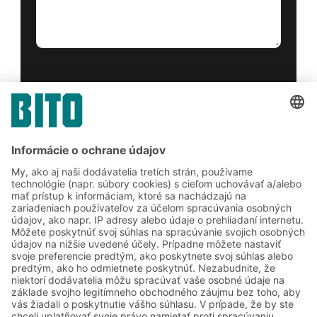
Áno, prečítal som si a súhlasím s
podmienkami poskytovania služieb
.
*
Friendly Captcha
Odoslať
*
= Požadované