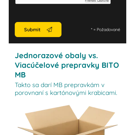
Friendly Captcha
Submit
*
= Požadované
Jednorazové obaly vs.
Viacúčelové prepravky BITO
MB
Takto sa darí MB prepravkám v
porovnaní s kartónovými krabicami.