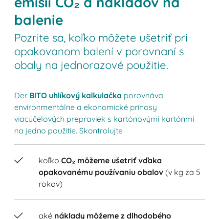
emisií CO₂ a nákladov na
balenie
Pozrite sa, koľko môžete ušetriť pri
opakovanom balení v porovnaní s
obaly na jednorazové použitie.
Der
BITO uhlíkový kalkulačka
porovnáva
environmentálne a ekonomické prínosy
viacúčelových prepraviek s kartónovými kartónmi
na jedno použitie. Skontrolujte
koľko
CO₂ môžeme ušetriť vďaka
opakovanému používaniu obalov
(v kg za 5
rokov)
aké
náklady môžeme z dlhodobého