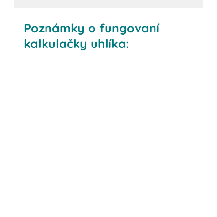
Poznámky o fungovaní
kalkulačky uhlíka:
Veľkosť kartónu
Dĺžka prepravného cyklu