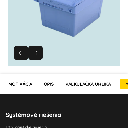
MOTIVÁCIA
OPIS
KALKULAČKA UHLÍKA
P
V
Systémové riešenia
Intralogistické riešenia