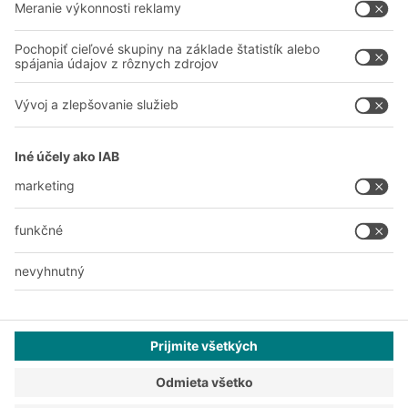
A
BIT O
F
YOUR LIFE.
038 760 00 86
© 2026 BITO-Lagertechnik Bittmann GmbH
Dizajn & realizácia
+ | LOUIS
INTERNET
Táto ponuka je určená pre priemysel, remeslá, obchod a
profesie na použitie pri samostatnej, profesionálnej alebo
obchodnej činnosti.
Všeobecné obchodné podmienky
Vyhlásenie o ochrane osobných údajov
Tlač