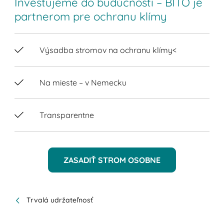
Investujeme do budúcnosti – BITO je
partnerom pre ochranu klímy
Výsadba stromov na ochranu klímy<
Na mieste – v Nemecku
Transparentne
ZASADIŤ STROM OSOBNE
Trvalá udržateľnosť