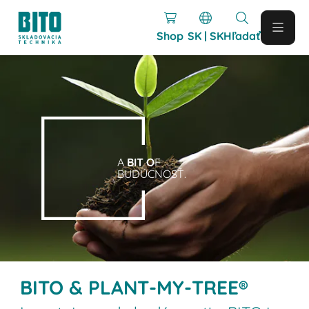
Shop
SK | SK
Hľadať
A
BIT O
F
BUDÚCNOSŤ.
BITO & PLANT-MY-TREE®