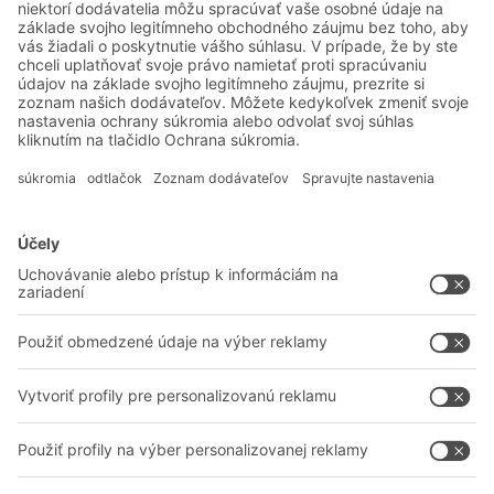
Systémové riešenia
Intralogistické riešenia
Prepravky a boxy
Regálové systémy
Dopravné systémy
Služby
Poradenstvo a služby
Spoločnosť
Profesionálne sklady
O nás
Na stiahnutie
BITO vo svete
Kontaktný formulár
Naše výrobné závody
Zdieľať