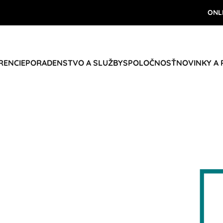
ONL
RENCIE
PORADENSTVO A SLUŽBY
SPOLOČNOSŤ
NOVINKY A