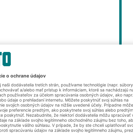
dové a logistické riešenia
Tlač
nie sporov