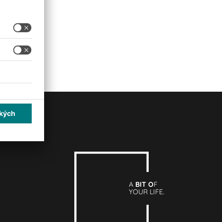
A
BIT O
F
YOUR LIFE.