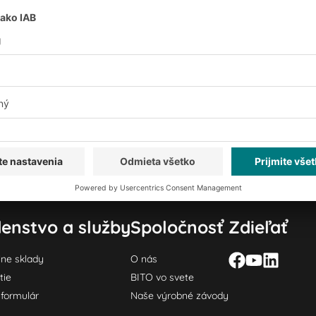
enstvo a služby
Spoločnosť
Zdieľať
lne sklady
O nás
tie
BITO vo svete
formulár
Naše výrobné závody