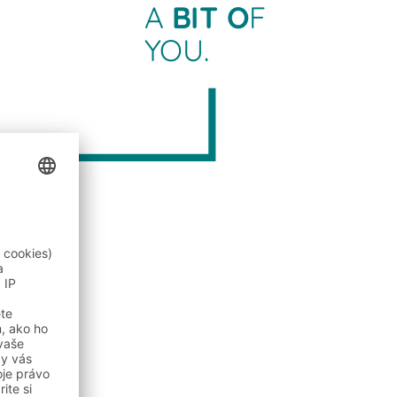
A
BIT O
F
YOU.