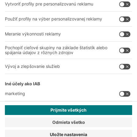
A
BIT O
F
YOUR LIFE.
038 760 00 86
© 2026 BITO-Lagertechnik Bittmann GmbH
Dizajn & realizácia
+ | LOUIS
INTERNET
Táto ponuka je určená pre priemysel, remeslá, obchod a
profesie na použitie pri samostatnej, profesionálnej alebo
obchodnej činnosti.
Všeobecné obchodné podmienky
Vyhlásenie o ochrane osobných údajov
Tlač