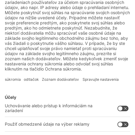
Systémové riešenia
Intralogistické riešenia
Prepravky a boxy
Regálové systémy
Dopravné systémy
Služby
Poradenstvo a služby
Spoločnosť
Profesionálne sklady
O nás
Na stiahnutie
BITO vo svete
Kontaktný formulár
Naše výrobné závody
Zdieľať