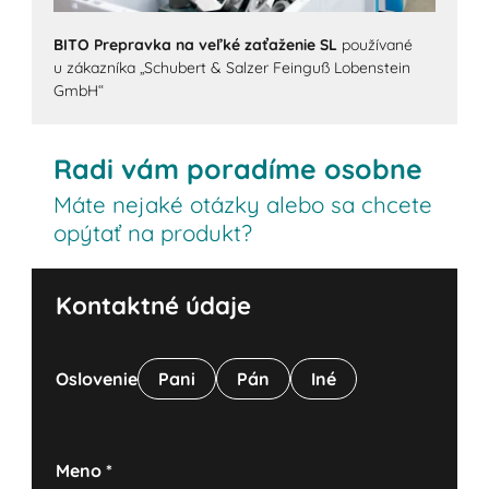
BITO Prepravka na veľké zaťaženie SL
používané
u zákazníka „Schubert & Salzer Feinguß Lobenstein
GmbH“
Radi vám poradíme osobne
Máte nejaké otázky alebo sa chcete
opýtať na produkt?
Kontaktné údaje
Oslovenie
Pani
Pán
Iné
Meno
*