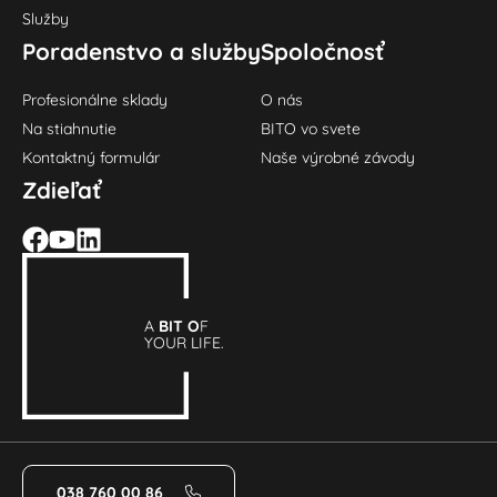
Služby
Poradenstvo a služby
Spoločnosť
Profesionálne sklady
O nás
Na stiahnutie
BITO vo svete
Kontaktný formulár
Naše výrobné závody
Zdieľať
A
BIT O
F
YOUR LIFE.
038 760 00 86