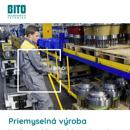
A
BIT O
F
VÝROBA.
Priemyselná výroba