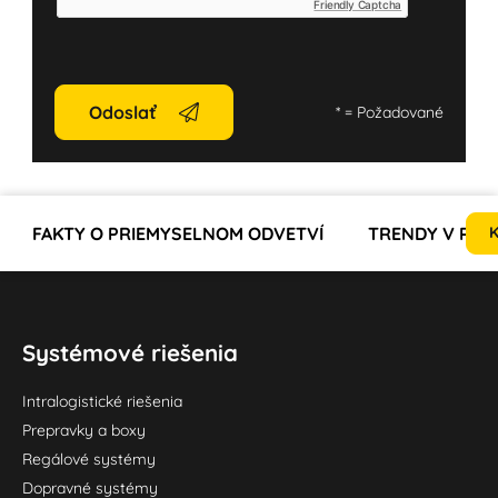
Friendly Captcha
Odoslať
*
= Požadované
FAKTY O PRIEMYSELNOM ODVETVÍ
TRENDY V PRI
K
Systémové riešenia
Intralogistické riešenia
Prepravky a boxy
Regálové systémy
Dopravné systémy