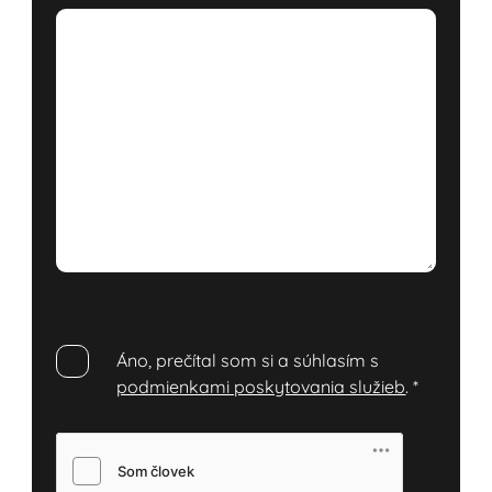
Áno, prečítal som si a súhlasím s
podmienkami poskytovania služieb
.
*