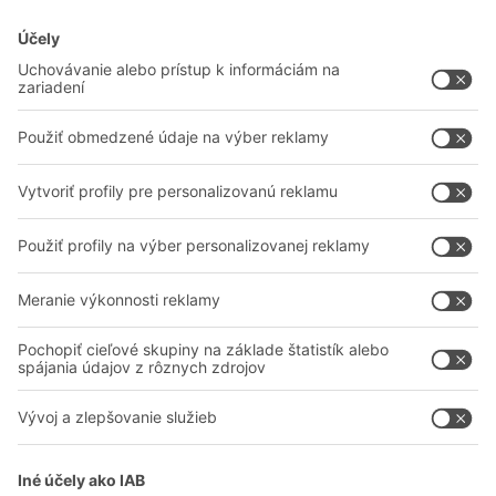
Prepravky a boxy
Regálové systémy
Dopravné systémy
Služby
Poradenstvo a služby
Spoločnosť
Profesionálne sklady
O nás
Na stiahnutie
BITO vo svete
Kontaktný formulár
Naše výrobné závody
Zdieľať
A
BIT O
F
YOUR LIFE.