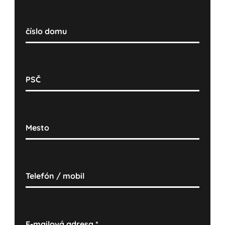
číslo domu
PSČ
Mesto
Telefón / mobil
E-mailová adresa
*