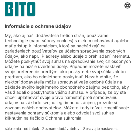
Áno, prečítal som si a súhlasím s
podmienkami poskytovania služieb
.
*
Friendly Captcha
Odoslať
*
= Požadované
Systémové riešenia
Intralogistické riešenia