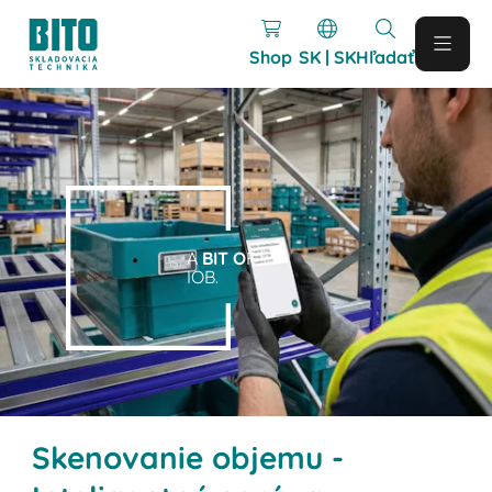
Shop
SK | SK
Hľadať
A
BIT O
F
IOB.
Skenovanie objemu -