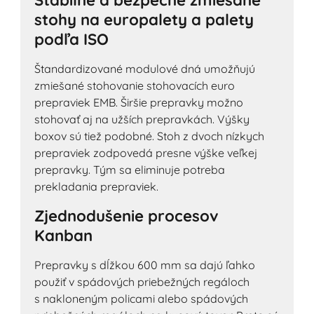
Stabilné a bezpečné zmiešané
stohy na europalety a palety
podľa ISO
Štandardizované modulové dná umožňujú
zmiešané stohovanie stohovacích euro
prepraviek EMB. Širšie prepravky možno
stohovať aj na užších prepravkách. Výšky
boxov sú tiež podobné. Stoh z dvoch nízkych
prepraviek zodpovedá presne výške veľkej
prepravky. Tým sa eliminuje potreba
prekladania prepraviek.
Zjednodušenie procesov
Kanban
Prepravky s dĺžkou 600 mm sa dajú ľahko
použiť v spádových priebežných regáloch
s nakloneným policami alebo spádových