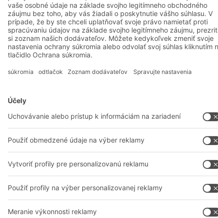
A
BIT O
F
YOUR LIFE.
038 760 00 86
© 2026 BITO-Lagertechnik Bittmann GmbH
Dizajn & realizácia
+ | LOUIS
INTERNET
Táto ponuka je určená pre priemysel, remeslá, obchod a
profesie na použitie pri samostatnej, profesionálnej alebo
obchodnej činnosti.
Všeobecné obchodné podmienky