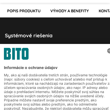
POPIS PRODUKTU
VÝHODY A BENEFITY
KONT
Systémové riešenia
Intralogistické riešenia
Prepravky a boxy
Regálové systémy
Dopravné systémy
Služby
Poradenstvo a služby
Spoločnosť
Profesionálne sklady
O nás
Na stiahnutie
BITO vo svete
Kontaktný formulár
Naše výrobné závody
Zdieľať