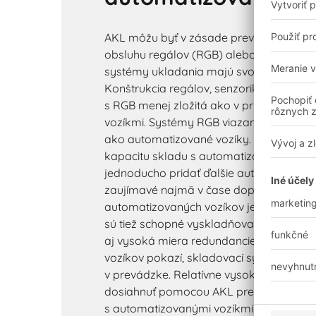
AKL môžu byť v zásade prevádzkované 
obsluhu regálov (RGB) alebo automatiz
systémy ukladania majú svoje výhody a
Konštrukcia regálov, senzorika a ovláda
s RGB menej zložitá ako v prípade AKL 
vozíkmi. Systémy RGB viazané na uličky s
ako automatizované vozíky. Ak je potre
kapacitu skladu s automatizovanými vo
jednoducho pridať ďalšie automatizované
zaujímavé najmä v čase dopravnej špič
automatizovaných vozíkov je pomerne la
sú tiež schopné vyskladňovať až do presn
aj vysoká miera redundancie. Ak sa jedn
vozíkov pokazí, skladovací systém môž
v prevádzke. Relatívne vysoký manipul
dosiahnuť pomocou AKL prevádzkovan
s automatizovanými vozíkmi. Výkonnosť