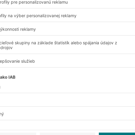
so zariadeniami na
ovanými vozíkmi. Oba
j nevýhody.
nie je v prípade AKL
s automatizovanými
ú však menej flexibilné
bné zvýšiť manipulačnú
zíkmi, možno
 vozíky. To je
ky. Zakúpenie
cné. Robotické vozidlá
ej sekvencie. Existuje
o alebo niekoľko
e pokračovať
ačný výkon možno
ých
 skladu