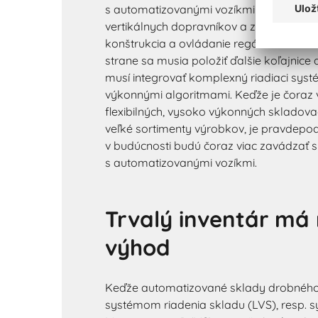
s automatizovanými vozíkmi však závisí 
vertikálnych dopravníkov a zdvihákov. 
konštrukcia a ovládanie regálov sú oveľa 
strane sa musia položiť ďalšie koľajnice 
musí integrovať komplexný riadiaci sys
výkonnými algoritmami. Keďže je čoraz 
flexibilných, vysoko výkonných skladov
veľké sortimenty výrobkov, je pravdepo
v budúcnosti budú čoraz viac zavádzať 
s automatizovanými vozíkmi.
Trvalý inventár m
výhod
Keďže automatizované sklady drobného 
systémom riadenia skladu (LVS), resp