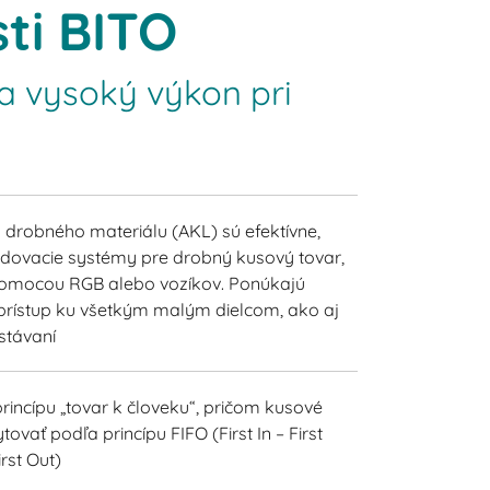
ti BITO
a vysoký výkon pri
drobného materiálu (AKL) sú efektívne,
dovacie systémy pre drobný kusový tovar,
pomocou RGB alebo vozíkov. Ponúkajú
 prístup ku všetkým malým dielcom, ako aj
stávaní
incípu „tovar k človeku“, pričom kusové
vať podľa princípu FIFO (First In – First
irst Out)