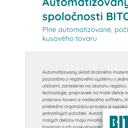
Automatizovaný
spoločnosti BIT
Plne automatizované, počí
kusového tovaru
Automatizovaný sklad drobného materiá
pozostáva z regálového systému s jedn
uličkami, zariadenia na obsluhu regálov
technológie, prepraviek na malé dielce 
prepravu tovaru a riadiaceho softvéru, 
priebežnú organizáciu procesu a vysokú
jednotlivých položiek. Automatizované 
malých dielcov majú mnoho výhod. Prís
tovarom a ich poskytovanie sa uskutočň