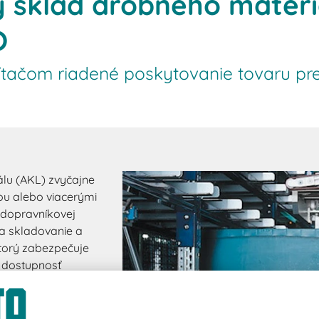
 sklad drobného materi
O
tačom riadené poskytovanie tovaru pre
lu (AKL) zvyčajne
ou alebo viacerými
, dopravníkovej
na skladovanie a
ktorý zabezpečuje
 dostupnosť
systémy skladovania
tup ku kusovým
uje plne