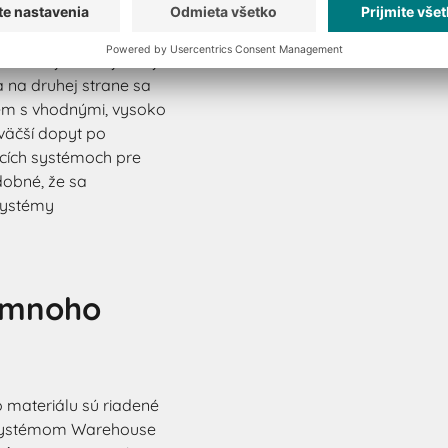
aj od počtu
Ako už bolo spomenuté,
zložitejšie. Na jednej
a na druhej strane sa
tém s vhodnými, vysoko
väčší dopyt po
acích systémoch pre
dobné, že sa
systémy
á mnoho
materiálu sú riadené
. systémom Warehouse