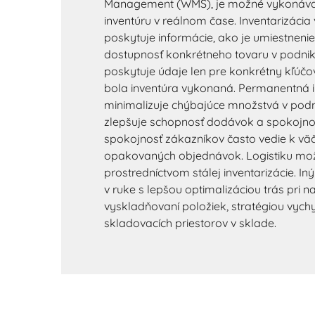
Management (WMS), je možné vykonáva
inventúru v reálnom čase. Inventarizácia
poskytuje informácie, ako je umiestneni
dostupnosť konkrétneho tovaru v podnik
poskytuje údaje len pre konkrétny kľúč
bola inventúra vykonaná. Permanentná i
minimalizuje chýbajúce množstvá v podn
zlepšuje schopnosť dodávok a spokojno
spokojnosť zákazníkov často vedie k vä
opakovaných objednávok. Logistiku mož
prostredníctvom stálej inventarizácie. In
v ruke s lepšou optimalizáciou trás pri 
vyskladňovaní položiek, stratégiou vych
skladovacích priestorov v sklade.