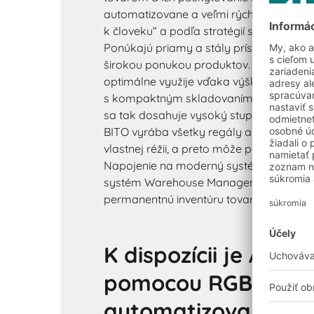
automatizovane a veľmi rýchlo podľa pri
k človeku“ a podľa stratégií skladovania
Ponúkajú priamy a stály prístup ku každ
širokou ponukou produktov. Výška skla
optimálne využije vďaka výškovej konštr
s kompaktným skladovaním prepraviek,
sa tak dosahuje vysoký stupeň využitia p
BITO vyrába všetky regály a prepravky v
vlastnej réžii, a preto môže ponúknuť vš
Napojenie na moderný systém riadenia s
systém Warehouse Management (WMS) 
permanentnú inventúru tovaru.
K dispozícii je AKL 
pomocou RGB aleb
automatizovaných 