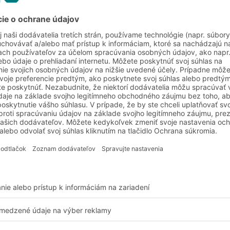
ncípu „tovar priamo
 FIFO alebo LIFO.
ej položke, zvyčajne so
dovacej haly sa
ukcii AKL. Spolu
 podnosov a kartónov
riestoru. Spoločnosť
 najvyššej kvalite vo
etko z jedného zdroja.
kladu (LVS), resp.
zabezpečuje
riadený
o
vozíkov