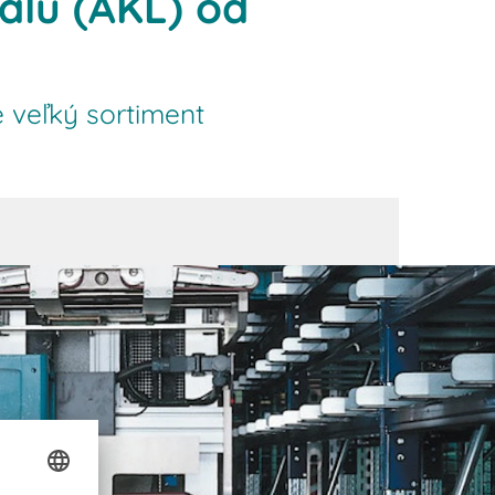
álu (AKL) od
 veľký sortiment