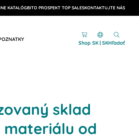
INE KATALÓG
BITO PROSPEKT TOP SALES
KONTAKTUJTE NÁS
 POZNATKY
Shop
SK | SK
Hľadať
zovaný sklad
 materiálu od