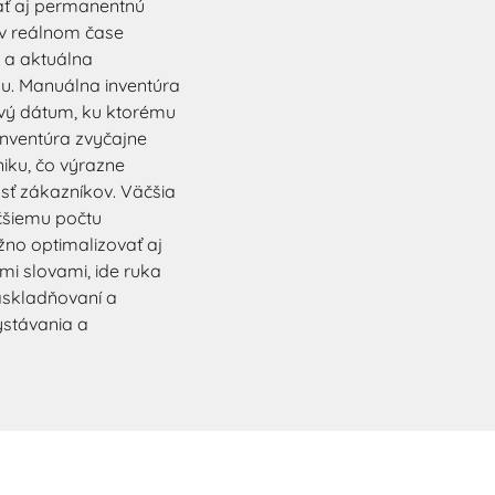
ť aj permanentnú
 v reálnom čase
e a aktuálna
u. Manuálna inventúra
ový dátum, ku ktorému
nventúra zvyčajne
iku, čo výrazne
sť zákazníkov. Väčšia
čšiemu počtu
no optimalizovať aj
ými slovami, ide ruka
naskladňovaní a
ystávania a