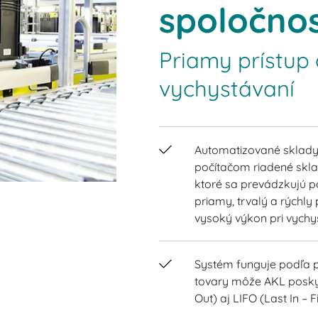
spoločnos
Priamy prístup 
vychystávaní
Automatizované sklady 
počítačom riadené skla
ktoré sa prevádzkujú 
priamy, trvalý a rýchly
vysoký výkon pri vychy
Systém funguje podľa pr
tovary môže AKL poskyto
Out) aj LIFO (Last In – F