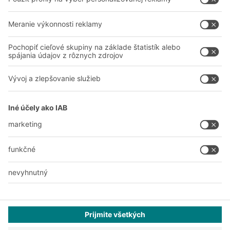
Zdieľať
A
BIT O
F
YOUR LIFE.
038 760 00 86
© 2026 BITO-Lagertechnik Bittmann GmbH
Dizajn & realizácia
+ | LOUIS
INTERNET
Táto ponuka je určená pre priemysel, remeslá, obchod a
profesie na použitie pri samostatnej, profesionálnej alebo
obchodnej činnosti.