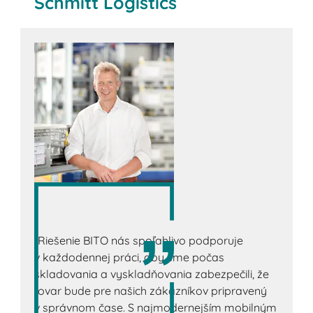
Schmitt Logistics
„Riešenie BITO nás spoľahlivo podporuje
v každodennej práci, aby sme počas
skladovania a vyskladňovania zabezpečili, že
tovar bude pre našich zákazníkov pripravený
v správnom čase. S najmodernejším mobilným