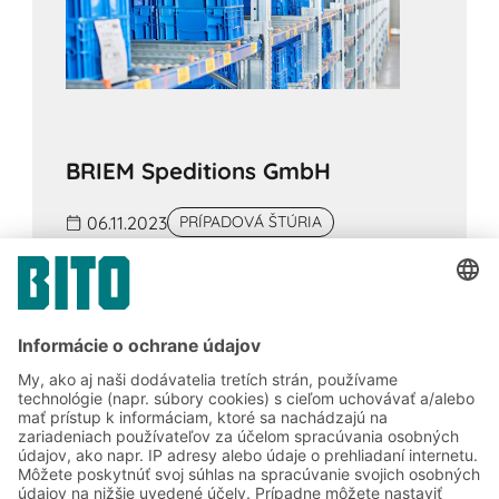
BRIEM Speditions GmbH
06.11.2023
PRÍPADOVÁ ŠTÚRIA
Inteligentné logistické nápady na druhú: Od
špecialistu na skladovaciu techniku BITO pre
experta na logistiku – spoločnosť BITO-
Lagertechnik realizovala pre spoločnosť
BRIEM Speditions Gmbh paralelne dve nové
logistické zariadenia.