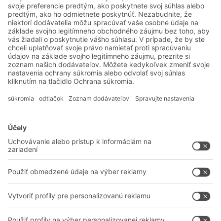
Systémové riešenia
Intralogistické riešenia
Prepravky a boxy
Regálové systémy
Dopravné systémy
Služby
Poradenstvo a služby
Spoločnosť
Profesionálne sklady
O nás
Na stiahnutie
BITO vo svete
Kontaktný formulár
Naše výrobné závody