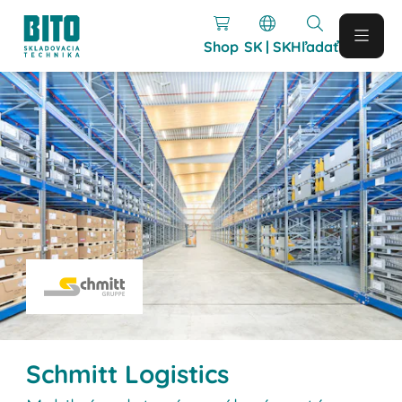
Shop
SK | SK
Hľadať
Schmitt Logistics